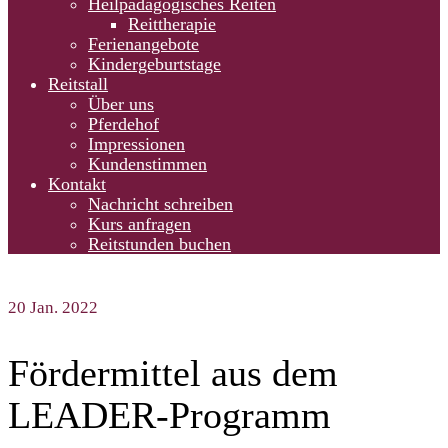
Heilpädagogisches Reiten
Reittherapie
Ferienangebote
Kindergeburtstage
Reitstall
Über uns
Pferdehof
Impressionen
Kundenstimmen
Kontakt
Nachricht schreiben
Kurs anfragen
Reitstunden buchen
20
Jan. 2022
Fördermittel aus dem
LEADER-Programm